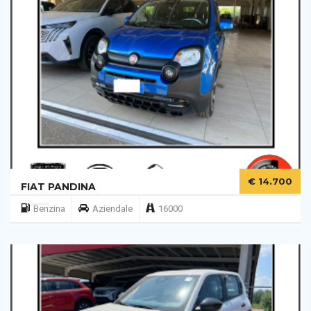
€ 14.700
FIAT PANDINA
Benzina
Aziendale
16000