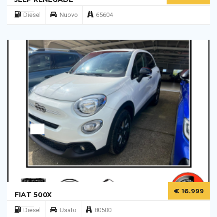
Diesel
Nuovo
65604
€ 16.999
FIAT 500X
Diesel
Usato
80500