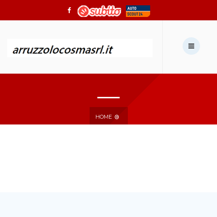
Chiamaci:
0966711315
Scrivici:
autoarruzzolo@gmail.com
HOME