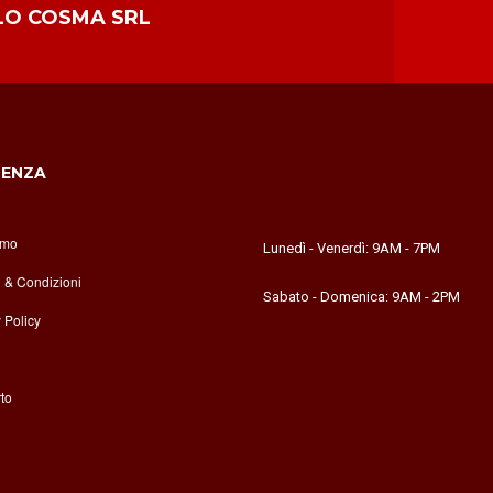
LO COSMA SRL
DENZA
amo
Lunedì - Venerdì: 9AM - 7PM
i & Condizioni
Sabato - Domenica: 9AM - 2PM
 Policy
to