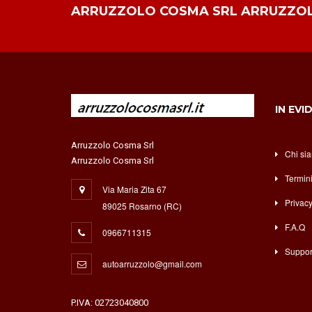
ARRUZZOLO COSMA SRL ARRUZZO
IN EVI
Arruzzolo Cosma Srl
Chi si
Arruzzolo Cosma Srl
Termin
Via Maria Zita 67
Privacy
89025 Rosarno (RC)
F.A.Q
0966711315
Suppor
autoarruzzolo@gmail.com
P.IVA: 02723040800