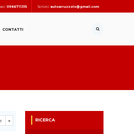
aci:
0966711315
Scrivici:
autoarruzzolo@gmail.com
CONTATTI
Toggle Dropdown
RICERCA
r