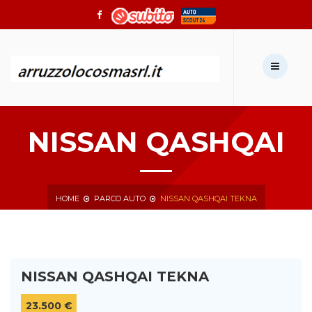
Chiamaci:
0966711315
Scrivici:
autoarruzzolo@gmail.com
NISSAN QASHQAI
HOME
PARCO AUTO
NISSAN QASHQAI TEKNA
NISSAN QASHQAI TEKNA
23.500 €