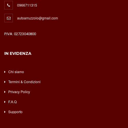
0966711315
autoarruzzolo@gmail.com
P.IVA: 02723040800
IN EVIDENZA
Chi siamo
Termini & Condizioni
Privacy Policy
F.A.Q
Supporto